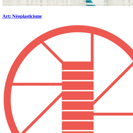
Art: Néoplasticisme