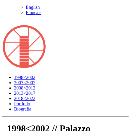
English
Français
1998<2002
2003<2007
2008<2012
2013<2017
2018<2022
Portfolio
Biografia
1998<2002 //
Palazzo