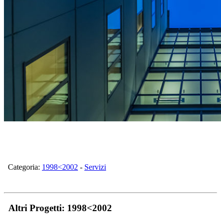
Categoria:
1998<2002
-
Servizi
Altri Progetti:
1998<2002