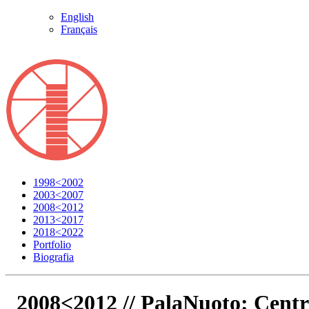
English
Français
1998<2002
2003<2007
2008<2012
2013<2017
2018<2022
Portfolio
Biografia
2008<2012 //
PalaNuoto: Centr